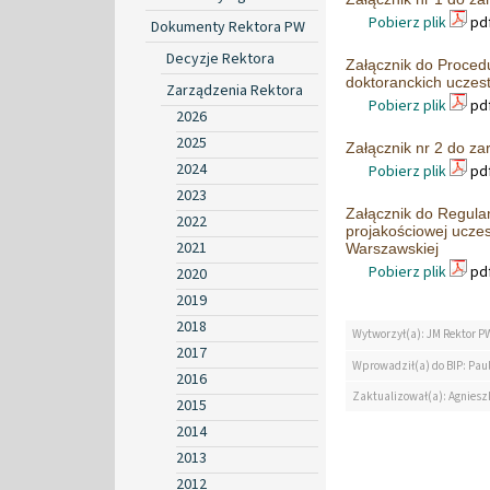
Pobierz plik
pdf
Dokumenty Rektora PW
Decyzje Rektora
Załącznik do Proced
doktoranckich uczes
Zarządzenia Rektora
Pobierz plik
pdf
2026
2025
Załącznik nr 2 do z
2024
Pobierz plik
pdf
2023
Załącznik do Regula
2022
projakościowej uczes
2021
Warszawskiej
Pobierz plik
pdf
2020
2019
2018
Wytworzył(a): JM Rektor P
2017
Wprowadził(a) do BIP: Paul
2016
Zaktualizował(a): Agniesz
2015
2014
2013
2012