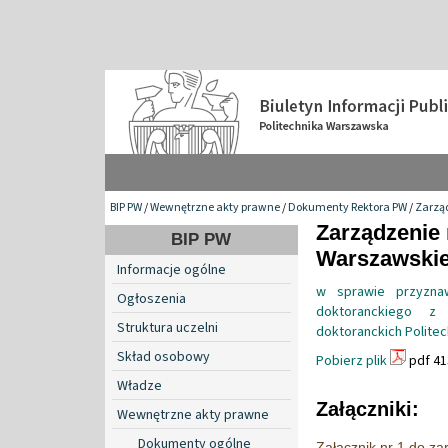
BIP PW
/
Wewnętrzne akty prawne
/
Dokumenty Rektora PW
/
Zarzą
Zarządzenie 
BIP PW
Warszawskiej
Informacje ogólne
w sprawie przyznaw
Ogłoszenia
doktoranckiego z 
Struktura uczelni
doktoranckich Politec
Skład osobowy
Pobierz plik
pdf 41
Władze
Załączniki:
Wewnętrzne akty prawne
Dokumenty ogólne
Załącznik nr 1 do z