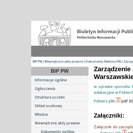
BIP PW
/
Wewnętrzne akty prawne
/
Dokumenty Rektora PW
/
Zarzą
Zarządzenie 
BIP PW
Warszawskiej
Informacje ogólne
w sprawie sposobu ka
Ogłoszenia
edukacyjne w Politec
Struktura uczelni
Pobierz plik
pdf 20
Skład osobowy
Władze
Załączniki:
Wewnętrzne akty prawne
Załącznik do zarząd
Dokumenty ogólne