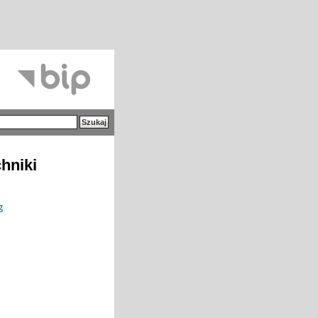
hniki
g