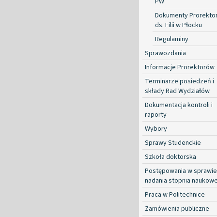
PW
Dokumenty Prorekto
ds. Filii w Płocku
Regulaminy
Sprawozdania
Informacje Prorektorów
Terminarze posiedzeń i
składy Rad Wydziałów
Dokumentacja kontroli i
raporty
Wybory
Sprawy Studenckie
Szkoła doktorska
Postępowania w sprawie
nadania stopnia naukow
Praca w Politechnice
Zamówienia publiczne