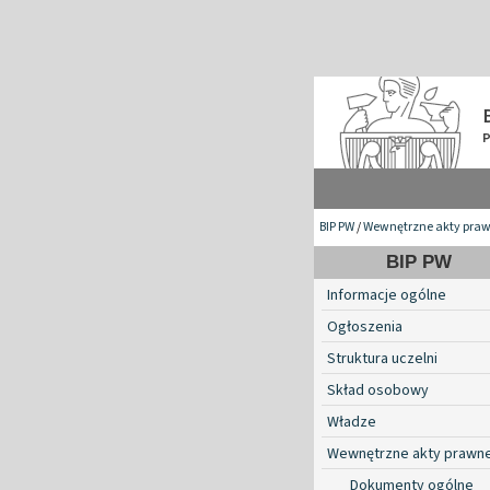
BIP PW
/
Wewnętrzne akty pra
BIP PW
Informacje ogólne
Ogłoszenia
Struktura uczelni
Skład osobowy
Władze
Wewnętrzne akty prawn
Dokumenty ogólne