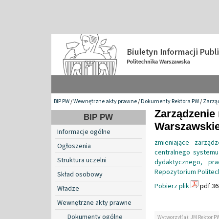
BIP PW
/
Wewnętrzne akty prawne
/
Dokumenty Rektora PW
/
Zarzą
Zarządzenie 
BIP PW
Warszawskiej
Informacje ogólne
zmieniające zarząd
Ogłoszenia
centralnego systemu 
Struktura uczelni
dydaktycznego, pra
Repozytorium Politec
Skład osobowy
Pobierz plik
pdf 36
Władze
Wewnętrzne akty prawne
Dokumenty ogólne
Wytworzył(a): JM Rektor P