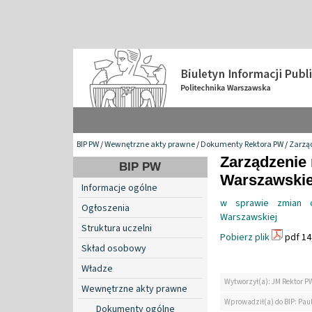
BIP PW
/
Wewnętrzne akty prawne
/
Dokumenty Rektora PW
/
Zarzą
Zarządzenie 
BIP PW
Warszawskiej
Informacje ogólne
w sprawie zmian or
Ogłoszenia
Warszawskiej
Struktura uczelni
Pobierz plik
pdf 14
Skład osobowy
Władze
Wytworzył(a): JM Rektor P
Wewnętrzne akty prawne
Wprowadził(a) do BIP: Paul
Dokumenty ogólne