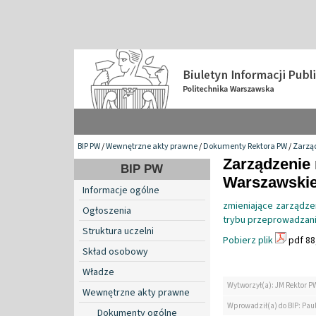
BIP PW
/
Wewnętrzne akty prawne
/
Dokumenty Rektora PW
/
Zarzą
Zarządzenie 
BIP PW
Warszawskiej
Informacje ogólne
zmieniające zarządze
Ogłoszenia
trybu przeprowadzani
Struktura uczelni
Pobierz plik
pdf 88
Skład osobowy
Władze
Wytworzył(a): JM Rektor P
Wewnętrzne akty prawne
Wprowadził(a) do BIP: Paul
Dokumenty ogólne