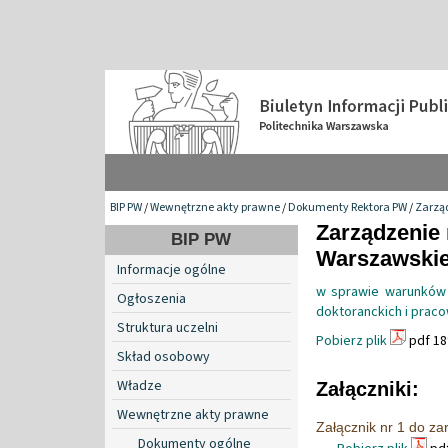
BIP PW
/
Wewnętrzne akty prawne
/
Dokumenty Rektora PW
/
Zarzą
Zarządzenie 
BIP PW
Warszawskiej
Informacje ogólne
w sprawie warunków 
Ogłoszenia
doktoranckich i prac
Struktura uczelni
Pobierz plik
pdf 18
Skład osobowy
Władze
Załączniki:
Wewnętrzne akty prawne
Załącznik nr 1 do za
Dokumenty ogólne