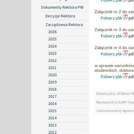
Pobierz plik
pdf
Dokumenty Rektora PW
Załącznik nr 2 do za
Decyzje Rektora
Pobierz plik
pdf
Zarządzenia Rektora
Załącznik nr 3 do za
2026
Pobierz plik
pdf
2025
2024
Załącznik nr 4 do za
2023
Pobierz plik
pdf
2022
w sprawie warunków 
2021
studenckich, doktora
2020
Pobierz plik
pdf
2019
2018
Wytworzył(a): JM Rektor P
2017
Wprowadził(a) do BIP: Paul
2016
2015
Zaktualizował(a): Agniesz
2014
2013
2012