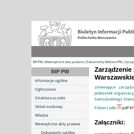
BIP PW
/
Wewnętrzne akty prawne
/
Dokumenty Rektora PW
/
Zarzą
Zarządzenie 
BIP PW
Warszawskiej
Informacje ogólne
zmieniające zarząd
Ogłoszenia
jednostek organizacyj
Struktura uczelni
Samodzielnego Stanow
Skład osobowy
Pobierz plik
pdf 67
Władze
Załączniki:
Wewnętrzne akty prawne
Dokumenty ogólne
w sprawie nadania R