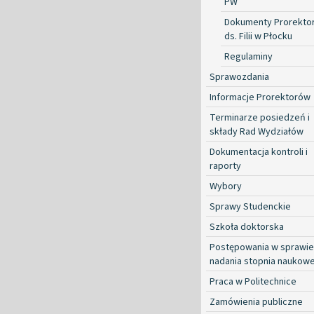
PW
Dokumenty Prorekto
ds. Filii w Płocku
Regulaminy
Sprawozdania
Informacje Prorektorów
Terminarze posiedzeń i
składy Rad Wydziałów
Dokumentacja kontroli i
raporty
Wybory
Sprawy Studenckie
Szkoła doktorska
Postępowania w sprawie
nadania stopnia naukow
Praca w Politechnice
Zamówienia publiczne