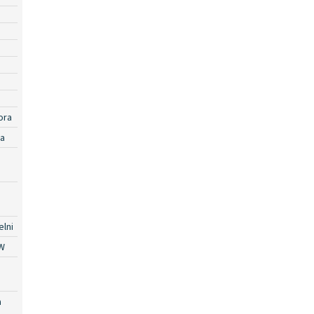
ora
ra
lni
W
a