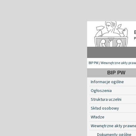
BIP PW
/
Wewnętrzne akty pra
BIP PW
Informacje ogólne
Ogłoszenia
Struktura uczelni
Skład osobowy
Władze
Wewnętrzne akty prawn
Dokumenty ogólne