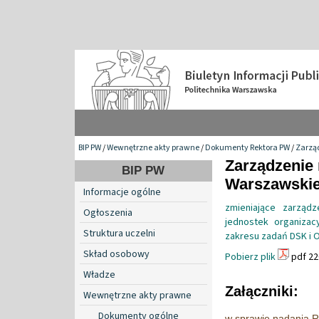
BIP PW
/
Wewnętrzne akty prawne
/
Dokumenty Rektora PW
/
Zarzą
Zarządzenie 
BIP PW
Warszawskiej
Informacje ogólne
zmieniające zarząd
Ogłoszenia
jednostek organizacy
Struktura uczelni
zakresu zadań DSK i 
Skład osobowy
Pobierz plik
pdf 22
Władze
Załączniki:
Wewnętrzne akty prawne
Dokumenty ogólne
w sprawie nadania R