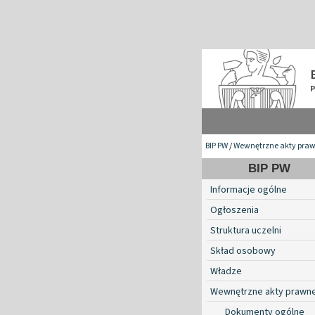
BIP PW
/
Wewnętrzne akty pra
BIP PW
Informacje ogólne
Ogłoszenia
Struktura uczelni
Skład osobowy
Władze
Wewnętrzne akty prawn
Dokumenty ogólne