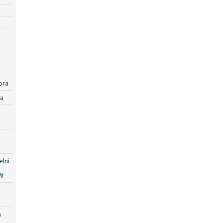
ora
ra
lni
W
a