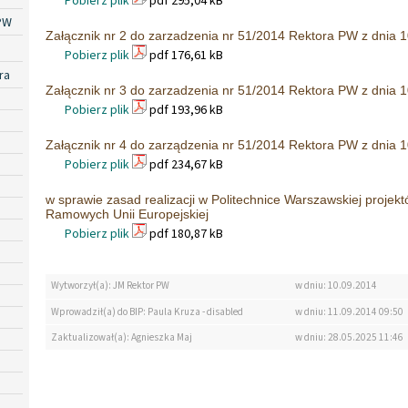
Pobierz plik
pdf 295,04 kB
PW
Załącznik nr 2 do zarzadzenia nr 51/2014 Rektora PW z dnia 1
Pobierz plik
pdf 176,61 kB
ra
Załącznik nr 3 do zarzadzenia nr 51/2014 Rektora PW z dnia 1
Pobierz plik
pdf 193,96 kB
Załącznik nr 4 do zarządzenia nr 51/2014 Rektora PW z dnia 1
Pobierz plik
pdf 234,67 kB
w sprawie zasad realizacji w Politechnice Warszawskiej proje
Ramowych Unii Europejskiej
Pobierz plik
pdf 180,87 kB
Wytworzył(a): JM Rektor PW
w dniu: 10.09.2014
Wprowadził(a) do BIP: Paula Kruza - disabled
w dniu: 11.09.2014 09:50
Zaktualizował(a): Agnieszka Maj
w dniu: 28.05.2025 11:46