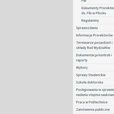
PW
Dokumenty Prorekto
ds. Filii w Płocku
Regulaminy
Sprawozdania
Informacje Prorektorów
Terminarze posiedzeń i
składy Rad Wydziałów
Dokumentacja kontroli i
raporty
Wybory
Sprawy Studenckie
Szkoła doktorska
Postępowania w sprawie
nadania stopnia naukow
Praca w Politechnice
Zamówienia publiczne