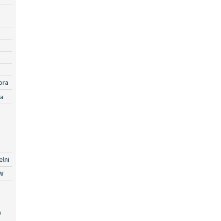
ora
ra
lni
W
a