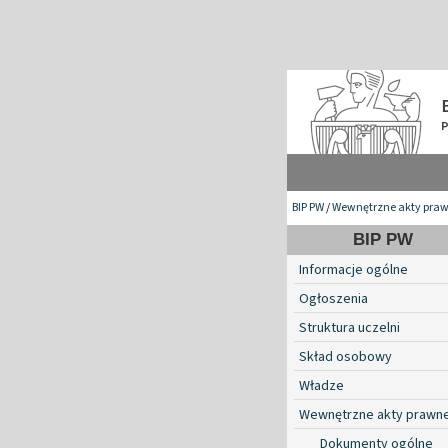
BIP PW
/
Wewnętrzne akty pra
BIP PW
Informacje ogólne
Ogłoszenia
Struktura uczelni
Skład osobowy
Władze
Wewnętrzne akty prawn
Dokumenty ogólne