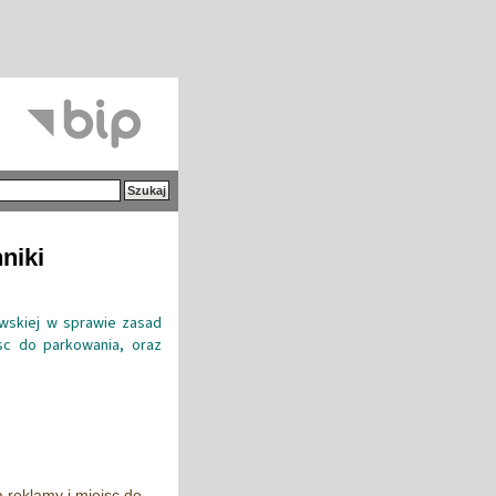
niki
awskiej w sprawie zasad
sc do parkowania, oraz
 reklamy i miejsc do