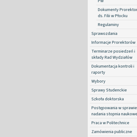
PW
Dokumenty Prorekto
ds. Filii w Płocku
Regulaminy
Sprawozdania
Informacje Prorektorów
Terminarze posiedzeń i
składy Rad Wydziałów
Dokumentacja kontroli i
raporty
Wybory
Sprawy Studenckie
Szkoła doktorska
Postępowania w sprawie
nadania stopnia naukow
Praca w Politechnice
Zamówienia publiczne