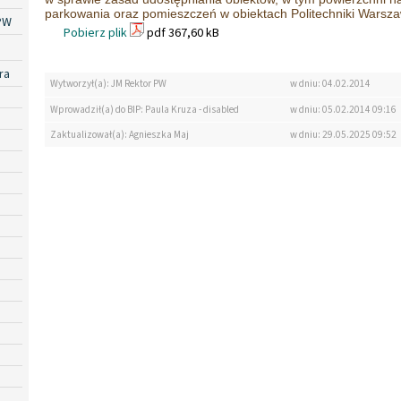
parkowania oraz pomieszczeń w obiektach Politechniki Warsza
PW
Pobierz plik
pdf 367,60 kB
ra
Wytworzył(a): JM Rektor PW
w dniu: 04.02.2014
Wprowadził(a) do BIP: Paula Kruza - disabled
w dniu: 05.02.2014 09:16
Zaktualizował(a): Agnieszka Maj
w dniu: 29.05.2025 09:52