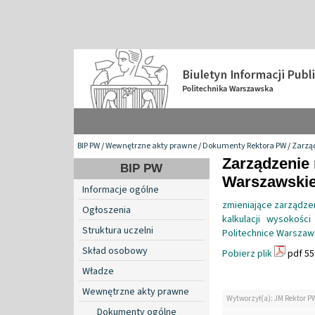
BIP PW
/
Wewnętrzne akty prawne
/
Dokumenty Rektora PW
/
Zarzą
Zarządzenie 
BIP PW
Warszawskiej
Informacje ogólne
zmieniające zarządze
Ogłoszenia
kalkulacji wysokośc
Struktura uczelni
Politechnice Warszaw
Skład osobowy
Pobierz plik
pdf 55
Władze
Wewnętrzne akty prawne
Wytworzył(a): JM Rektor P
Dokumenty ogólne