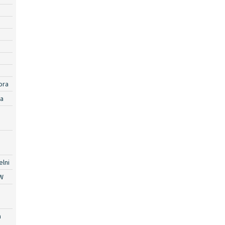
ora
ra
lni
W
a