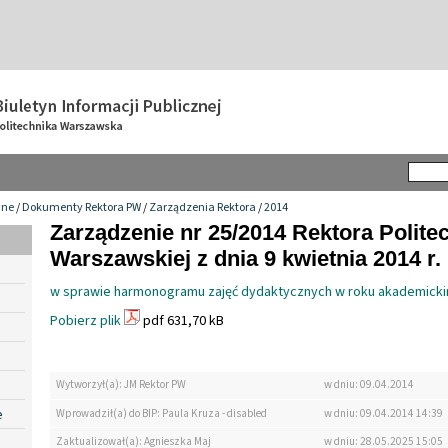
wne
/
Dokumenty Rektora PW
/
Zarządzenia Rektora
/
2014
Zarządzenie nr 25/2014 Rektora Politec
Warszawskiej z dnia 9 kwietnia 2014 r.
w sprawie harmonogramu zajęć dydaktycznych w roku akademick
Pobierz plik
pdf 631,70 kB
Wytworzył(a): JM Rektor PW
w dniu: 09.04.2014
e
Wprowadził(a) do BIP: Paula Kruza - disabled
w dniu: 09.04.2014 14:39
Zaktualizował(a): Agnieszka Maj
w dniu: 28.05.2025 15:05