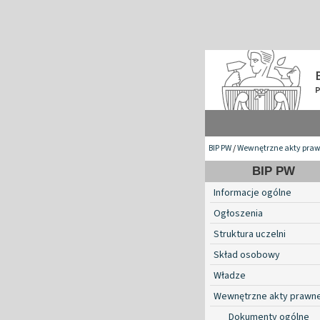
BIP PW
/
Wewnętrzne akty pra
BIP PW
Informacje ogólne
Ogłoszenia
Struktura uczelni
Skład osobowy
Władze
Wewnętrzne akty prawn
Dokumenty ogólne