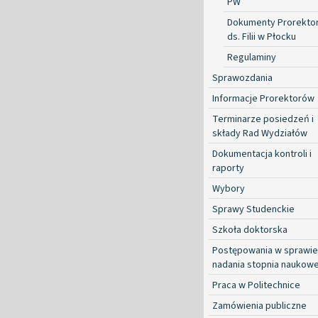
PW
Dokumenty Prorekto
ds. Filii w Płocku
Regulaminy
Sprawozdania
Informacje Prorektorów
Terminarze posiedzeń i
składy Rad Wydziałów
Dokumentacja kontroli i
raporty
Wybory
Sprawy Studenckie
Szkoła doktorska
Postępowania w sprawie
nadania stopnia naukow
Praca w Politechnice
Zamówienia publiczne