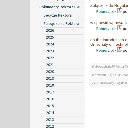
Załącznik do Regul
Dokumenty Rektora PW
Pobierz plik
pdf
Decyzje Rektora
w sprawie wprowadze
Zarządzenia Rektora
Pobierz plik
pdf
2026
2025
on the introduction 
2024
University of Techno
Pobierz plik
pdf
2023
2022
2021
Wytworzył(a): JM Rektor P
2020
Wprowadził(a) do BIP: Jo
2019
Zaktualizował(a): Agniesz
2018
2017
2016
2015
2014
2013
2012