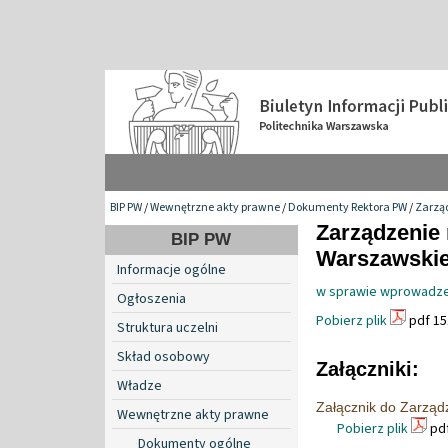
BIP PW
/
Wewnętrzne akty prawne
/
Dokumenty Rektora PW
/
Zarzą
Zarządzenie 
BIP PW
Warszawskiej
Informacje ogólne
w sprawie wprowadzen
Ogłoszenia
Pobierz plik
pdf 15
Struktura uczelni
Skład osobowy
Załączniki:
Władze
Załącznik do Zarząd
Wewnętrzne akty prawne
Pobierz plik
pdf
Dokumenty ogólne