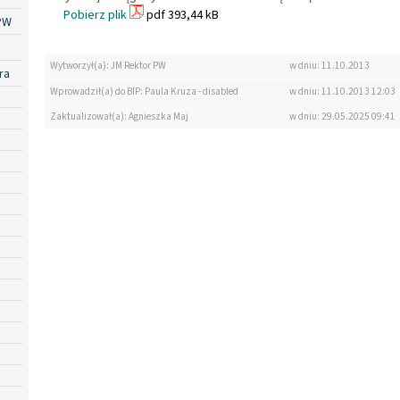
Pobierz plik
pdf 393,44 kB
PW
Wytworzył(a): JM Rektor PW
w dniu: 11.10.2013
ra
Wprowadził(a) do BIP: Paula Kruza - disabled
w dniu: 11.10.2013 12:03
Zaktualizował(a): Agnieszka Maj
w dniu: 29.05.2025 09:41