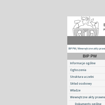
BIP PW
/
Wewnętrzne akty pra
BIP PW
Informacje ogólne
Ogłoszenia
Struktura uczelni
Skład osobowy
Władze
Wewnętrzne akty prawn
Dokumenty ogólne