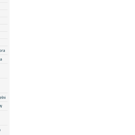
ora
ra
lni
W
a