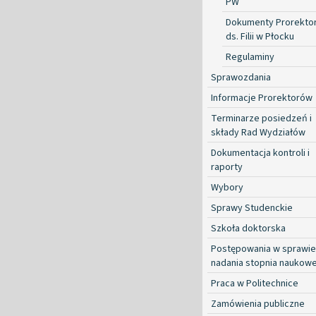
PW
Dokumenty Prorekto
ds. Filii w Płocku
Regulaminy
Sprawozdania
Informacje Prorektorów
Terminarze posiedzeń i
składy Rad Wydziałów
Dokumentacja kontroli i
raporty
Wybory
Sprawy Studenckie
Szkoła doktorska
Postępowania w sprawie
nadania stopnia naukow
Praca w Politechnice
Zamówienia publiczne