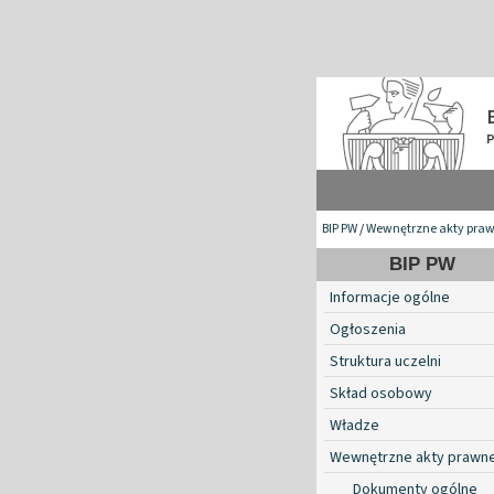
BIP PW
/
Wewnętrzne akty pra
BIP PW
Informacje ogólne
Ogłoszenia
Struktura uczelni
Skład osobowy
Władze
Wewnętrzne akty prawn
Dokumenty ogólne