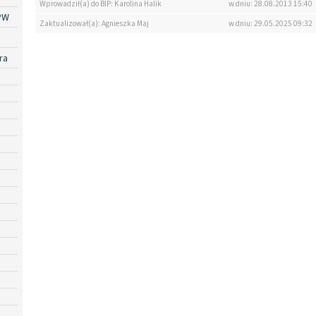
Wprowadził(a) do BIP: Karolina Halik
w dniu: 28.08.2013 15:40
PW
Zaktualizował(a): Agnieszka Maj
w dniu: 29.05.2025 09:32
ra