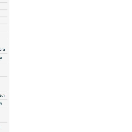
ora
ra
lni
W
a