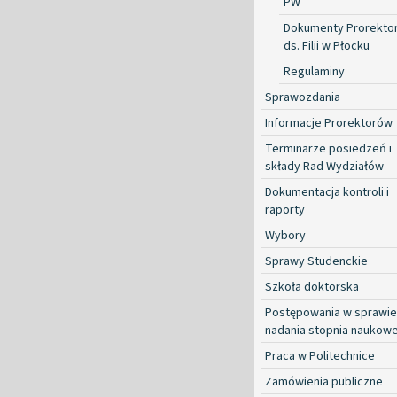
PW
Dokumenty Prorekto
ds. Filii w Płocku
Regulaminy
Sprawozdania
Informacje Prorektorów
Terminarze posiedzeń i
składy Rad Wydziałów
Dokumentacja kontroli i
raporty
Wybory
Sprawy Studenckie
Szkoła doktorska
Postępowania w sprawie
nadania stopnia naukow
Praca w Politechnice
Zamówienia publiczne