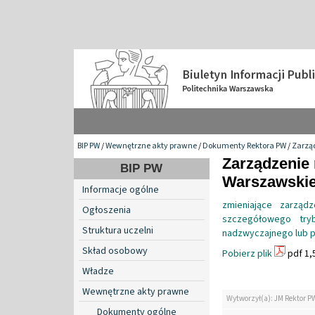
BIP PW
/
Wewnętrzne akty prawne
/
Dokumenty Rektora PW
/
Zarzą
Zarządzenie 
BIP PW
Warszawskiej
Informacje ogólne
zmieniające zarząd
Ogłoszenia
szczegółowego try
Struktura uczelni
nadzwyczajnego lub 
Skład osobowy
Pobierz plik
pdf 1,
Władze
Wewnętrzne akty prawne
Wytworzył(a): JM Rektor P
Dokumenty ogólne