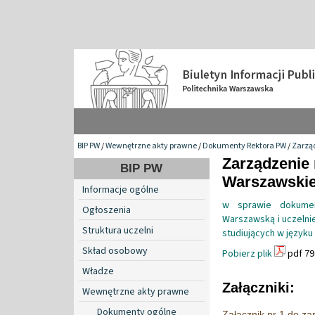
BIP PW
/
Wewnętrzne akty prawne
/
Dokumenty Rektora PW
/
Zarzą
Zarządzenie 
BIP PW
Warszawskiej
Informacje ogólne
w sprawie dokumen
Ogłoszenia
Warszawską i uczelni
Struktura uczelni
studiujących w języku
Skład osobowy
Pobierz plik
pdf 79
Władze
Załączniki:
Wewnętrzne akty prawne
Dokumenty ogólne
Załącznik nr 1 do z