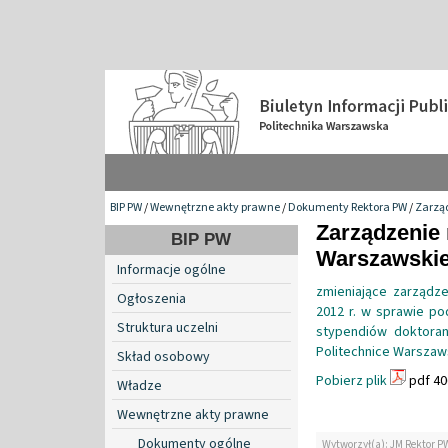
BIP PW
/
Wewnętrzne akty prawne
/
Dokumenty Rektora PW
/
Zarzą
Zarządzenie 
BIP PW
Warszawskiej
Informacje ogólne
zmieniające zarządze
Ogłoszenia
2012 r. w sprawie po
Struktura uczelni
stypendiów doktoran
Politechnice Warszaw
Skład osobowy
Pobierz plik
pdf 40
Władze
Wewnętrzne akty prawne
Dokumenty ogólne
Wytworzył(a): JM Rektor P