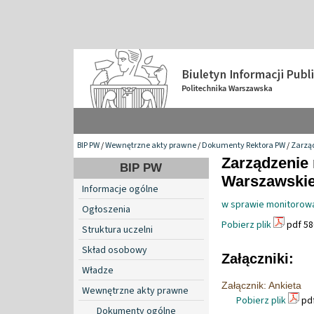
BIP PW
/
Wewnętrzne akty prawne
/
Dokumenty Rektora PW
/
Zarzą
Zarządzenie 
BIP PW
Warszawskiej
Informacje ogólne
w sprawie monitorowa
Ogłoszenia
Pobierz plik
pdf 58
Struktura uczelni
Skład osobowy
Załączniki:
Władze
Załącznik: Ankieta
Wewnętrzne akty prawne
Pobierz plik
pdf
Dokumenty ogólne