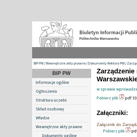
BIP PW
/
Wewnętrzne akty prawne
/
Dokumenty Rektora PW
/
Zarzą
Zarządzenie 
BIP PW
Warszawskiej
Informacje ogólne
w sprawie wprowadze
Ogłoszenia
Pobierz plik
pdf 33
Struktura uczelni
Skład osobowy
Załączniki:
Władze
Załącznik do Zarząd
Wewnętrzne akty prawne
Pobierz plik
pdf
Dokumenty ogólne