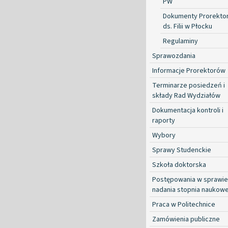
PW
Dokumenty Prorekto
ds. Filii w Płocku
Regulaminy
Sprawozdania
Informacje Prorektorów
Terminarze posiedzeń i
składy Rad Wydziałów
Dokumentacja kontroli i
raporty
Wybory
Sprawy Studenckie
Szkoła doktorska
Postępowania w sprawie
nadania stopnia naukow
Praca w Politechnice
Zamówienia publiczne