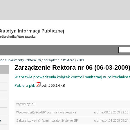
wne
/
Dokumenty Rektora PW
/
Zarządzenia Rektora
/
2009
Zarządzenie Rektora nr 06 (06-03-2009
W sprawie prowadzenia książek kontroli sanitarnej w Politechnice
Pobierz plik
pdf 566,14 kB
Wytworzył(a):
Wprowadził(a) do BIP: Joanna Kwiatkowska
w dniu: 08.03.2009 22:13
e
Zaktualizował(a): Administrator Systemu BIP
w dniu: 14.04.2009 09:24