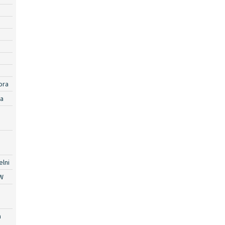
ora
ra
lni
W
a