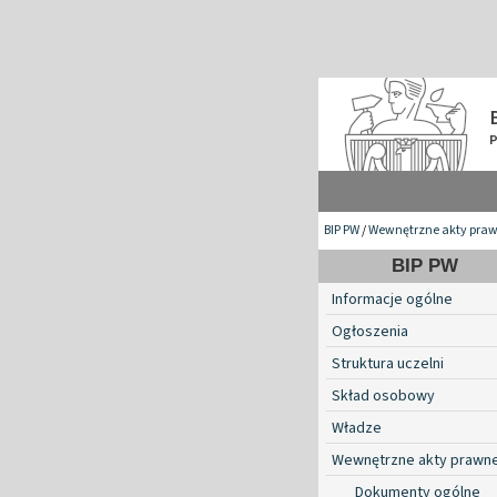
BIP PW
/
Wewnętrzne akty pra
BIP PW
Informacje ogólne
Ogłoszenia
Struktura uczelni
Skład osobowy
Władze
Wewnętrzne akty prawn
Dokumenty ogólne