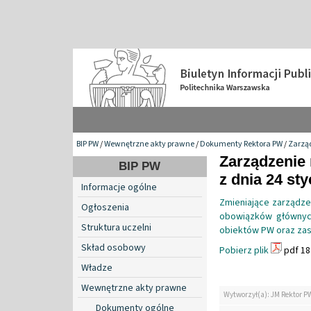
BIP PW
/
Wewnętrzne akty prawne
/
Dokumenty Rektora PW
/
Zarzą
Zarządzenie 
BIP PW
z dnia 24 sty
Informacje ogólne
Zmieniające zarządzen
Ogłoszenia
obowiązków głównych 
Struktura uczelni
obiektów PW oraz zas
Skład osobowy
Pobierz plik
pdf 18
Władze
Wewnętrzne akty prawne
Wytworzył(a): JM Rektor P
Dokumenty ogólne