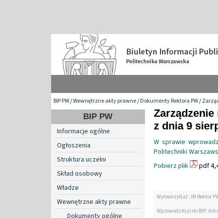
BIP PW
/
Wewnętrzne akty prawne
/
Dokumenty Rektora PW
/
Zarzą
Zarządzenie 
BIP PW
z dnia 9 sier
Informacje ogólne
W sprawie wprowadz
Ogłoszenia
Politechniki Warszaws
Struktura uczelni
Pobierz plik
pdf 4,
Skład osobowy
Władze
Wytworzył(a): JM Rektor P
Wewnętrzne akty prawne
Wprowadził(a) do BIP: Ark
Dokumenty ogólne