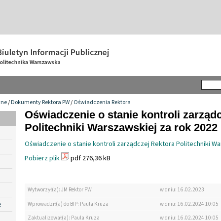
wne
/
Dokumenty Rektora PW
/
Oświadczenia Rektora
Oświadczenie o stanie kontroli zarząd
Politechniki Warszawskiej za rok 2022
Oświadczenie o stanie kontroli zarządczej Rektora Politechniki Wa
Pobierz plik
pdf 276,36 kB
Wytworzył(a): JM Rektor PW
w dniu: 16.02.2023
e
Wprowadził(a) do BIP: Paula Kruza
w dniu: 16.02.2024 10:05
Zaktualizował(a): Paula Kruza
w dniu: 16.02.2024 10:05