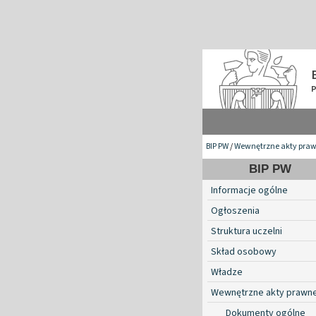
BIP PW
/
Wewnętrzne akty pra
BIP PW
Informacje ogólne
Ogłoszenia
Struktura uczelni
Skład osobowy
Władze
Wewnętrzne akty prawn
Dokumenty ogólne