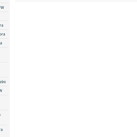
PW
ra
ora
ra
lni
W
a
ra