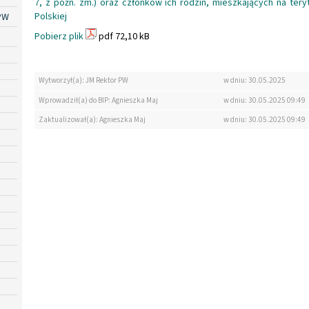
7, z późn. zm.) oraz członków ich rodzin, mieszkających na ter
Polskiej
PW
Pobierz plik
pdf 72,10 kB
Wytworzył(a): JM Rektor PW
w dniu: 30.05.2025
Wprowadził(a) do BIP: Agnieszka Maj
w dniu: 30.05.2025 09:49
Zaktualizował(a): Agnieszka Maj
w dniu: 30.05.2025 09:49