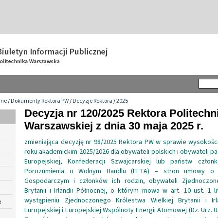
wne
/
Dokumenty Rektora PW
/
Decyzje Rektora
/
2025
Decyzja nr 120/2025 Rektora Politechn
Warszawskiej z dnia 30 maja 2025 r.
zmieniająca decyzję nr 98/2025 Rektora PW w sprawie wysokości
roku akademickim 2025/2026 dla obywateli polskich i obywateli p
Europejskiej, Konfederacji Szwajcarskiej lub państw człon
Porozumienia o Wolnym Handlu (EFTA) – stron umowy o 
Gospodarczym i członków ich rodzin, obywateli Zjednoczone
Brytanii i Irlandii Północnej, o którym mowa w art. 10 ust. 1 l
wystąpieniu Zjednoczonego Królestwa Wielkiej Brytanii i Irl
e
Europejskiej i Europejskiej Wspólnoty Energii Atomowej (Dz. Urz. UE 