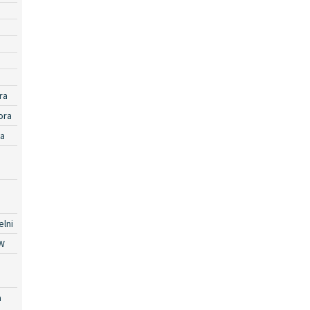
ra
ora
ra
lni
W
a