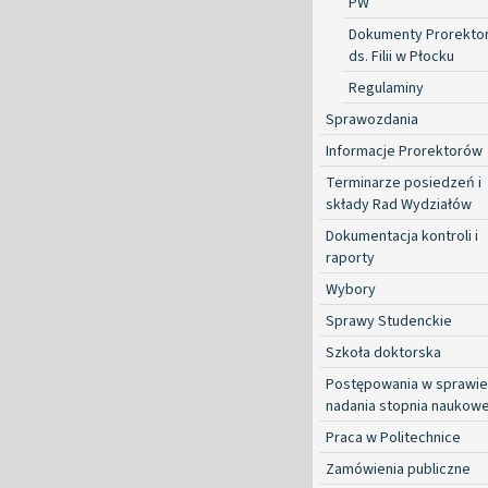
PW
Dokumenty Prorekto
ds. Filii w Płocku
Regulaminy
Sprawozdania
Informacje Prorektorów
Terminarze posiedzeń i
składy Rad Wydziałów
Dokumentacja kontroli i
raporty
Wybory
Sprawy Studenckie
Szkoła doktorska
Postępowania w sprawie
nadania stopnia naukow
Praca w Politechnice
Zamówienia publiczne