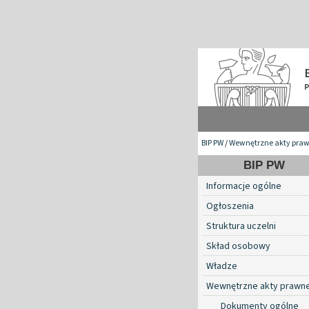
BIP PW
/
Wewnętrzne akty pra
BIP PW
Informacje ogólne
Ogłoszenia
Struktura uczelni
Skład osobowy
Władze
Wewnętrzne akty prawn
Dokumenty ogólne