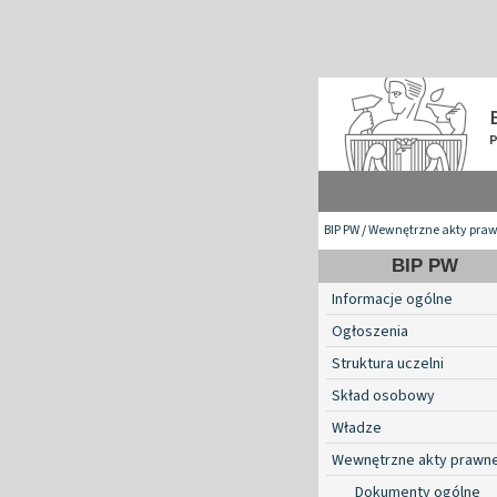
BIP PW
/
Wewnętrzne akty pra
BIP PW
Informacje ogólne
Ogłoszenia
Struktura uczelni
Skład osobowy
Władze
Wewnętrzne akty prawn
Dokumenty ogólne