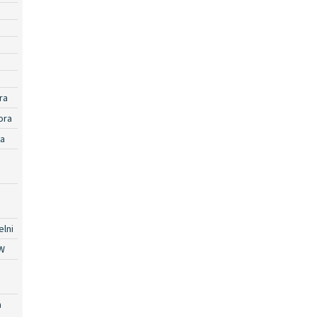
ra
ora
ra
lni
W
a