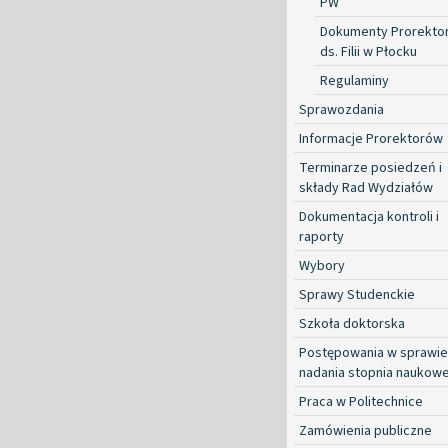
PW
Dokumenty Prorekto
ds. Filii w Płocku
Regulaminy
Sprawozdania
Informacje Prorektorów
Terminarze posiedzeń i
składy Rad Wydziałów
Dokumentacja kontroli i
raporty
Wybory
Sprawy Studenckie
Szkoła doktorska
Postępowania w sprawie
nadania stopnia naukow
Praca w Politechnice
Zamówienia publiczne