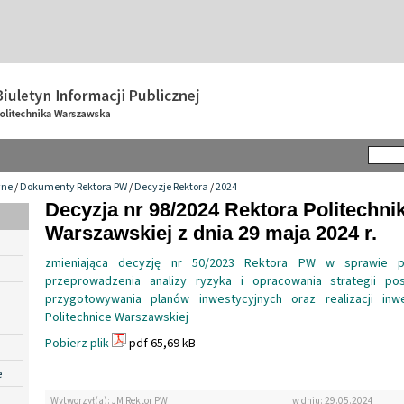
wne
/
Dokumenty Rektora PW
/
Decyzje Rektora
/
2024
Decyzja nr 98/2024 Rektora Politechnik
Warszawskiej z dnia 29 maja 2024 r.
zmieniająca decyzję nr 50/2023 Rektora PW w sprawie p
przeprowadzenia analizy ryzyka i opracowania strategii po
przygotowywania planów inwestycyjnych oraz realizacji inw
Politechnice Warszawskiej
Pobierz plik
pdf 65,69 kB
e
Wytworzył(a): JM Rektor PW
w dniu: 29.05.2024