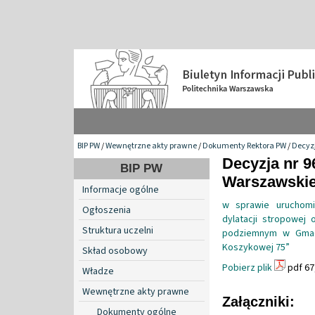
BIP PW
/
Wewnętrzne akty prawne
/
Dokumenty Rektora PW
/
Decyzj
Decyzja nr 9
BIP PW
Warszawskiej
Informacje ogólne
w sprawie uruchomie
Ogłoszenia
dylatacji stropowej 
Struktura uczelni
podziemnym w Gmach
Koszykowej 75”
Skład osobowy
Pobierz plik
pdf 67
Władze
Wewnętrzne akty prawne
Załączniki:
Dokumenty ogólne