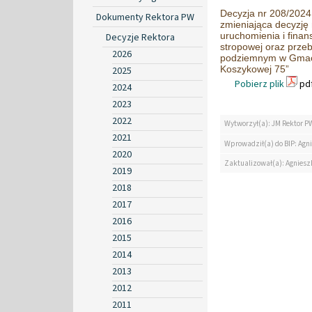
Decyzja nr 208/2024 
Dokumenty Rektora PW
zmieniająca decyzję 
uruchomienia i finan
Decyzje Rektora
stropowej oraz przeb
2026
podziemnym w Gmachu
Koszykowej 75”
2025
Pobierz plik
pdf
2024
2023
2022
Wytworzył(a): JM Rektor P
2021
Wprowadził(a) do BIP: Agn
2020
Zaktualizował(a): Agniesz
2019
2018
2017
2016
2015
2014
2013
2012
2011