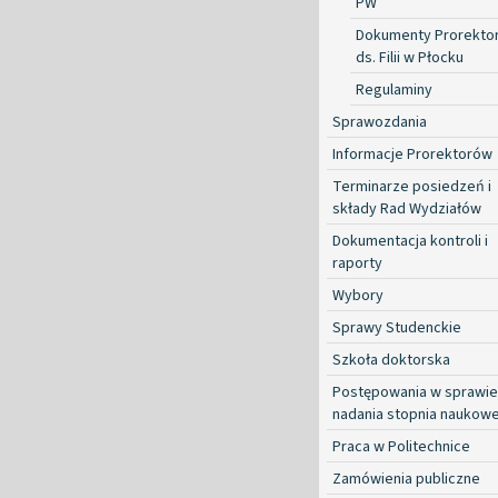
PW
Dokumenty Prorekto
ds. Filii w Płocku
Regulaminy
Sprawozdania
Informacje Prorektorów
Terminarze posiedzeń i
składy Rad Wydziałów
Dokumentacja kontroli i
raporty
Wybory
Sprawy Studenckie
Szkoła doktorska
Postępowania w sprawie
nadania stopnia naukow
Praca w Politechnice
Zamówienia publiczne