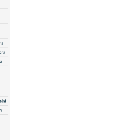
ra
ora
ra
lni
W
a