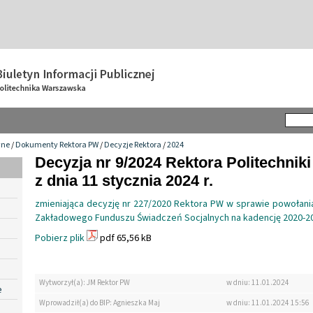
wne
/
Dokumenty Rektora PW
/
Decyzje Rektora
/
2024
Decyzja nr 9/2024 Rektora Politechnik
z dnia 11 stycznia 2024 r.
zmieniająca decyzję nr 227/2020 Rektora PW w sprawie powołania
Zakładowego Funduszu Świadczeń Socjalnych na kadencję 2020-2
Pobierz plik
pdf 65,56 kB
Wytworzył(a): JM Rektor PW
w dniu: 11.01.2024
e
Wprowadził(a) do BIP: Agnieszka Maj
w dniu: 11.01.2024 15:56