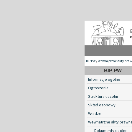
BIP PW
/
Wewnętrzne akty pra
BIP PW
Informacje ogólne
Ogłoszenia
Struktura uczelni
Skład osobowy
Władze
Wewnętrzne akty prawn
Dokumenty ogólne