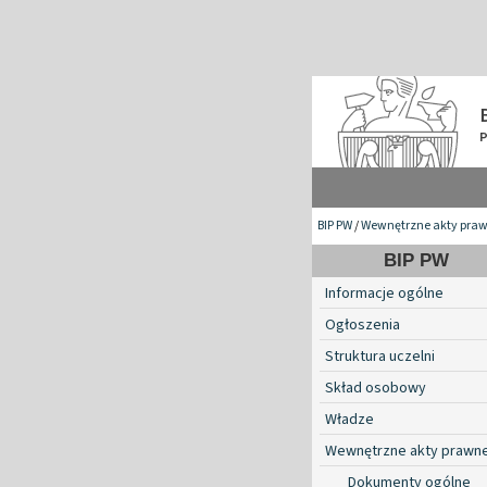
BIP PW
/
Wewnętrzne akty pra
BIP PW
Informacje ogólne
Ogłoszenia
Struktura uczelni
Skład osobowy
Władze
Wewnętrzne akty prawn
Dokumenty ogólne