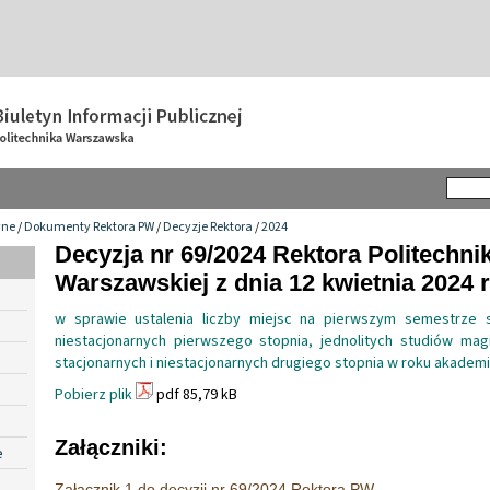
wne
/
Dokumenty Rektora PW
/
Decyzje Rektora
/
2024
Decyzja nr 69/2024 Rektora Politechnik
Warszawskiej z dnia 12 kwietnia 2024 r
w sprawie ustalenia liczby miejsc na pierwszym semestrze s
niestacjonarnych pierwszego stopnia, jednolitych studiów mag
stacjonarnych i niestacjonarnych drugiego stopnia w roku akadem
Pobierz plik
pdf 85,79 kB
Załączniki:
e
Załącznik 1 do decyzji nr 69/2024 Rektora PW