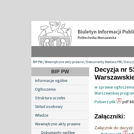
BIP PW
/
Wewnętrzne akty prawne
/
Dokumenty Rektora PW
/
Decyzj
Decyzja nr 5
BIP PW
Warszawskiej
Informacje ogólne
w sprawie ogłoszenia 
Ogłoszenia
Warszawskiej program
Struktura uczelni
Pobierz plik
pdf 86
Skład osobowy
Władze
Załączniki:
Wewnętrzne akty prawne
Załącznik do decyzj
Dokumenty ogólne