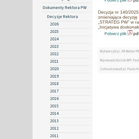
Pobierz plik
pdf
Dokumenty Rektora PW
Decyzja nr 140/2025 
Decyzje Rektora
zmieniająca decyzję 
„STRATEG PW” w rama
2026
„Inicjatywa doskonał
2025
Pobierz plik
pdf
2024
2023
Wytworzył(a): JM Rektor P
2022
Wprowadził(a) do BIP: Pau
2021
2020
Zaktualizował(a): Paula K
2019
2018
2017
2016
2015
2014
2013
2012
2011