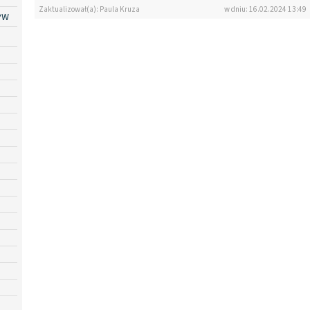
Zaktualizował(a): Paula Kruza
w dniu: 16.02.2024 13:49
PW