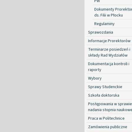
PW
Dokumenty Prorekto
ds. Filii w Płocku
Regulaminy
Sprawozdania
Informacje Prorektorów
Terminarze posiedzeń i
składy Rad Wydziałów
Dokumentacja kontroli i
raporty
Wybory
Sprawy Studenckie
Szkoła doktorska
Postępowania w sprawie
nadania stopnia naukow
Praca w Politechnice
Zamówienia publiczne