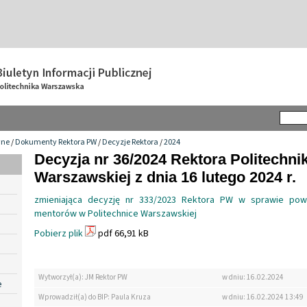
wne
/
Dokumenty Rektora PW
/
Decyzje Rektora
/
2024
Decyzja nr 36/2024 Rektora Politechnik
Warszawskiej z dnia 16 lutego 2024 r.
zmieniająca decyzję nr 333/2023 Rektora PW w sprawie powo
mentorów w Politechnice Warszawskiej
Pobierz plik
pdf 66,91 kB
Wytworzył(a): JM Rektor PW
w dniu: 16.02.2024
e
Wprowadził(a) do BIP: Paula Kruza
w dniu: 16.02.2024 13:49