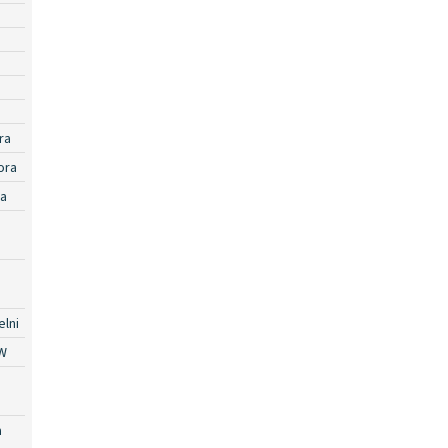
ra
ora
ra
lni
W
a