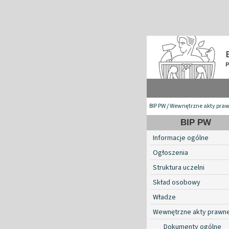
BIP PW
/
Wewnętrzne akty pra
BIP PW
Informacje ogólne
Ogłoszenia
Struktura uczelni
Skład osobowy
Władze
Wewnętrzne akty prawn
Dokumenty ogólne