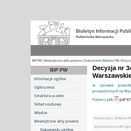
BIP PW
/
Wewnętrzne akty prawne
/
Dokumenty Rektora PW
/
Decyzj
Decyzja nr 3
BIP PW
Warszawskiej
Informacje ogólne
w sprawie powoła
Ogłoszenia
prowadzonych na Wyd
Struktura uczelni
Pobierz plik
pdf 67
Skład osobowy
Władze
Wytworzył(a): JM Rektor P
Wewnętrzne akty prawne
Wprowadził(a) do BIP: Agn
Dokumenty ogólne