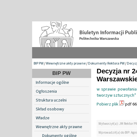
BIP PW
/
Wewnętrzne akty prawne
/
Dokumenty Rektora PW
/
Decyzj
Decyzja nr 2
BIP PW
Warszawskiej
Informacje ogólne
w sprawie powołania
Ogłoszenia
tworzyw sztucznych” 
Struktura uczelni
Pobierz plik
pdf 66
Skład osobowy
Władze
Wytworzył(a): JM Rektor P
Wewnętrzne akty prawne
Wprowadził(a) do BIP: Agn
Dokumenty ogólne