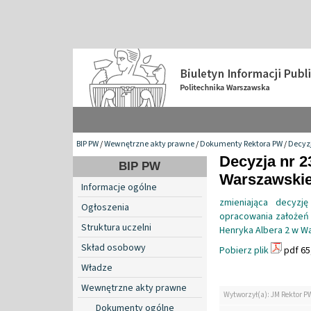
BIP PW
/
Wewnętrzne akty prawne
/
Dokumenty Rektora PW
/
Decyzj
Decyzja nr 2
BIP PW
Warszawskiej
Informacje ogólne
zmieniająca decyz
Ogłoszenia
opracowania założeń
Struktura uczelni
Henryka Albera 2 w W
Skład osobowy
Pobierz plik
pdf 65
Władze
Wewnętrzne akty prawne
Wytworzył(a): JM Rektor P
Dokumenty ogólne