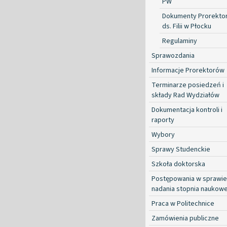
PW
Dokumenty Prorekto
ds. Filii w Płocku
Regulaminy
Sprawozdania
Informacje Prorektorów
Terminarze posiedzeń i
składy Rad Wydziałów
Dokumentacja kontroli i
raporty
Wybory
Sprawy Studenckie
Szkoła doktorska
Postępowania w sprawie
nadania stopnia naukow
Praca w Politechnice
Zamówienia publiczne