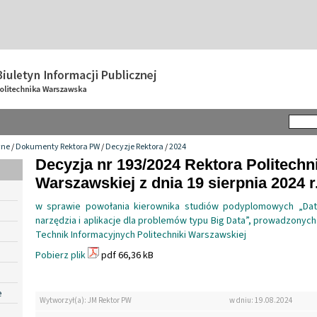
wne
/
Dokumenty Rektora PW
/
Decyzje Rektora
/
2024
Decyzja nr 193/2024 Rektora Politechn
Warszawskiej z dnia 19 sierpnia 2024 r
w sprawie powołania kierownika studiów podyplomowych „Dat
narzędzia i aplikacje dla problemów typu Big Data”, prowadzonych 
Technik Informacyjnych Politechniki Warszawskiej
Pobierz plik
pdf 66,36 kB
e
Wytworzył(a): JM Rektor PW
w dniu: 19.08.2024