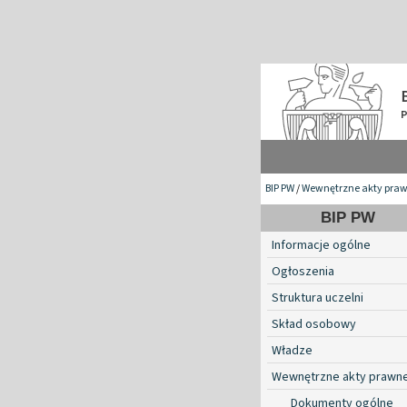
BIP PW
/
Wewnętrzne akty pra
BIP PW
Informacje ogólne
Ogłoszenia
Struktura uczelni
Skład osobowy
Władze
Wewnętrzne akty prawn
Dokumenty ogólne