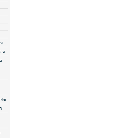
ra
ora
ra
lni
W
a