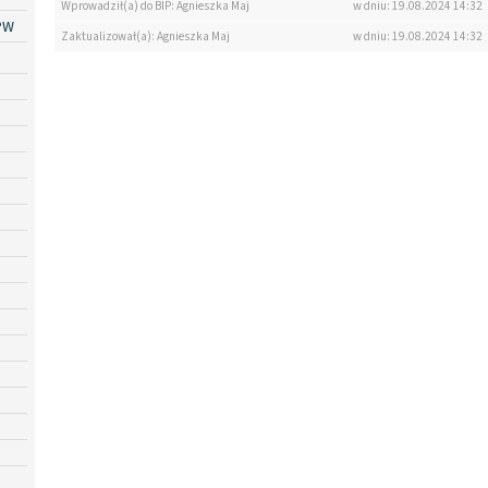
Wprowadził(a) do BIP: Agnieszka Maj
w dniu: 19.08.2024 14:32
PW
Zaktualizował(a): Agnieszka Maj
w dniu: 19.08.2024 14:32