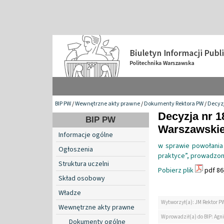
BIP PW
/
Wewnętrzne akty prawne
/
Dokumenty Rektora PW
/
Decyzj
Decyzja nr 1
BIP PW
Warszawskiej
Informacje ogólne
w sprawie powołania
Ogłoszenia
praktyce”, prowadzony
Struktura uczelni
Pobierz plik
pdf 86
Skład osobowy
Władze
Wytworzył(a): JM Rektor P
Wewnętrzne akty prawne
Wprowadził(a) do BIP: Agn
Dokumenty ogólne