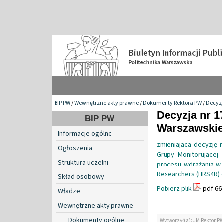
BIP PW
/
Wewnętrzne akty prawne
/
Dokumenty Rektora PW
/
Decyzj
Decyzja nr 1
BIP PW
Warszawskiej
Informacje ogólne
zmieniająca decyzję 
Ogłoszenia
Grupy Monitorującej 
Struktura uczelni
procesu wdrażania w 
Researchers (HRS4R) 
Skład osobowy
Pobierz plik
pdf 66
Władze
Wewnętrzne akty prawne
Dokumenty ogólne
Wytworzył(a): JM Rektor P