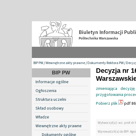
BIP PW
/
Wewnętrzne akty prawne
/
Dokumenty Rektora PW
/
Decyzj
Decyzja nr 1
BIP PW
Warszawskiej
Informacje ogólne
zmieniająca decyz
Ogłoszenia
przygotowania proced
Struktura uczelni
Pobierz plik
pdf 86
Skład osobowy
Władze
Wytworzył(a): wz. prof. dr 
Wewnętrzne akty prawne
Wprowadził(a) do BIP: Agn
Dokumenty ogólne