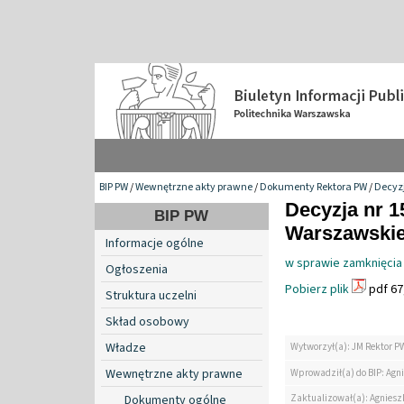
BIP PW
/
Wewnętrzne akty prawne
/
Dokumenty Rektora PW
/
Decyzj
Decyzja nr 1
BIP PW
Warszawskiej 
Informacje ogólne
w sprawie zamknięci
Ogłoszenia
Pobierz plik
pdf 67
Struktura uczelni
Skład osobowy
Władze
Wytworzył(a): JM Rektor P
Wewnętrzne akty prawne
Wprowadził(a) do BIP: Agn
Zaktualizował(a): Agniesz
Dokumenty ogólne