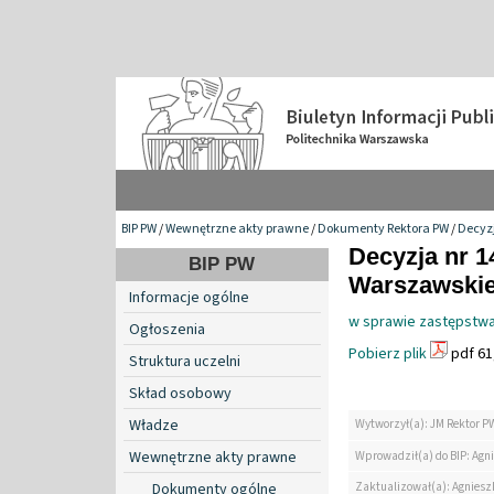
BIP PW
/
Wewnętrzne akty prawne
/
Dokumenty Rektora PW
/
Decyzj
Decyzja nr 1
BIP PW
Warszawskiej
Informacje ogólne
w sprawie zastępstwa
Ogłoszenia
Pobierz plik
pdf 61
Struktura uczelni
Skład osobowy
Władze
Wytworzył(a): JM Rektor P
Wewnętrzne akty prawne
Wprowadził(a) do BIP: Agn
Zaktualizował(a): Agniesz
Dokumenty ogólne