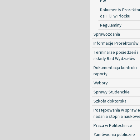
PW
Dokumenty Prorekto
ds. Filii w Płocku
Regulaminy
Sprawozdania
Informacje Prorektorów
Terminarze posiedzeń i
składy Rad Wydziałów
Dokumentacja kontroli i
raporty
Wybory
Sprawy Studenckie
Szkoła doktorska
Postępowania w sprawie
nadania stopnia naukow
Praca w Politechnice
Zamówienia publiczne