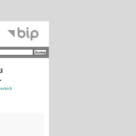
i
.
enckich