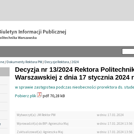
wne
/
Dokumenty Rektora PW
/
Decyzje Rektora
/
2024
Decyzja nr 13/2024 Rektora Politechnik
Warszawskiej z dnia 17 stycznia 2024 r
w sprawie zastępstwa podczas nieobecności prorektora ds. stud
Pobierz plik
pdf 70,28 kB
Wytworzył(a): JM Rektor PW
w dniu: 17.01.2024
e
Wprowadził(a) do BIP: Agnieszka Maj
w dniu: 17.01.2024 13:56
Zaktualizował(a): Agnieszka Maj
w dniu: 17.01.2024 13:56