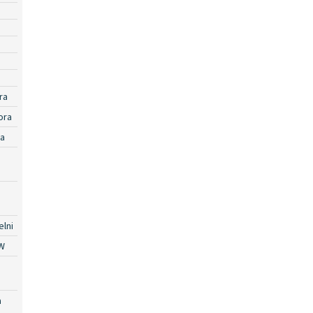
ra
ora
ra
lni
W
a