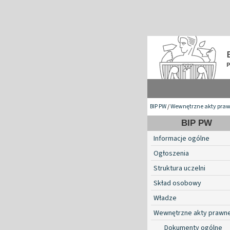
BIP PW
/
Wewnętrzne akty pra
BIP PW
Informacje ogólne
Ogłoszenia
Struktura uczelni
Skład osobowy
Władze
Wewnętrzne akty prawn
Dokumenty ogólne