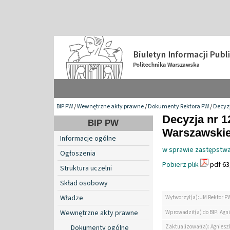
BIP PW
/
Wewnętrzne akty prawne
/
Dokumenty Rektora PW
/
Decyzj
Decyzja nr 1
BIP PW
Warszawskiej
Informacje ogólne
w sprawie zastępstwa
Ogłoszenia
Pobierz plik
pdf 63
Struktura uczelni
Skład osobowy
Władze
Wytworzył(a): JM Rektor P
Wewnętrzne akty prawne
Wprowadził(a) do BIP: Agn
Zaktualizował(a): Agniesz
Dokumenty ogólne