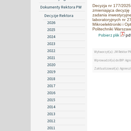
Decyzja nr 177/2025 
Dokumenty Rektora PW
zmieniająca decyzję
zadania inwestycyjn
Decyzje Rektora
laboratoryjnych nr 2
2026
Mikroelektroniki i O
Politechniki Warszaw
2025
Pobierz plik
pdf
2024
2023
2022
Wytworzył(a): JM Rektor P
2021
Wprowadził(a) do BIP: Agn
2020
Zaktualizował(a): Agniesz
2019
2018
2017
2016
2015
2014
2013
2012
2011