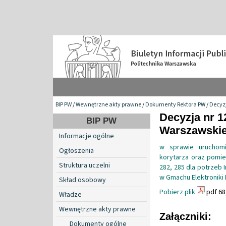
BIP PW
/
Wewnętrzne akty prawne
/
Dokumenty Rektora PW
/
Decyzj
Decyzja nr 1
BIP PW
Warszawskiej
Informacje ogólne
w sprawie uruchomi
Ogłoszenia
korytarza oraz pomies
Struktura uczelni
282, 285 dla potrzeb I
w Gmachu Elektroniki 
Skład osobowy
Pobierz plik
pdf 68
Władze
Wewnętrzne akty prawne
Załączniki:
Dokumenty ogólne