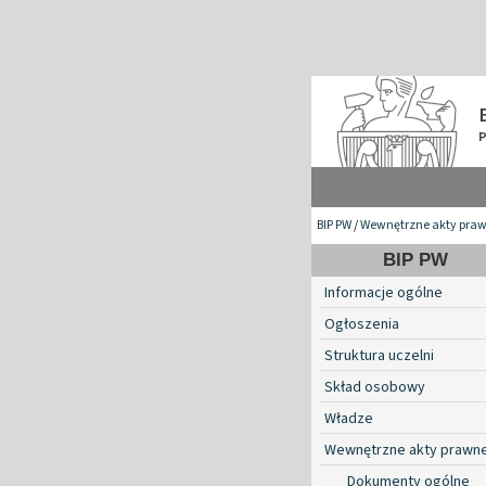
BIP PW
/
Wewnętrzne akty pra
BIP PW
Informacje ogólne
Ogłoszenia
Struktura uczelni
Skład osobowy
Władze
Wewnętrzne akty prawn
Dokumenty ogólne