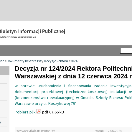
wne
/
Dokumenty Rektora PW
/
Decyzje Rektora
/
2024
Decyzja nr 124/2024 Rektora Politechn
Warszawskiej z dnia 12 czerwca 2024 r
w sprawie uruchomienia i finansowania zadania inwestycyj
dokumentacji projektowej (techniczno-kosztowej) instalacji o
(bezpieczeństwa i ewakuacyjnej) w Gmachu Szkoły Biznesu Poli
Warszawie przy ul. Koszykowej 79”
Pobierz plik
pdf 67,66 kB
e
Wytworzył(a): JM Rektor PW
w dniu: 12.06.2024