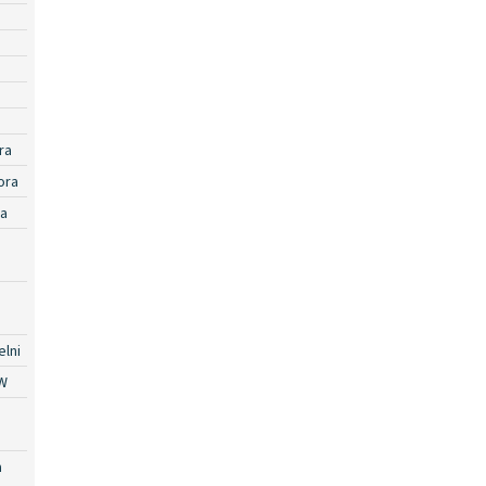
ra
ora
ra
lni
W
a