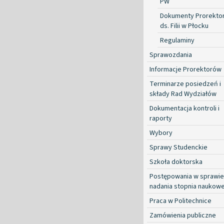
PW
Dokumenty Prorekto
ds. Filii w Płocku
Regulaminy
Sprawozdania
Informacje Prorektorów
Terminarze posiedzeń i
składy Rad Wydziałów
Dokumentacja kontroli i
raporty
Wybory
Sprawy Studenckie
Szkoła doktorska
Postępowania w sprawie
nadania stopnia naukow
Praca w Politechnice
Zamówienia publiczne