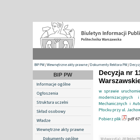
BIP PW
/
Wewnętrzne akty prawne
/
Dokumenty Rektora PW
/
Decyzj
Decyzja nr 1
BIP PW
Warszawskiej
Informacje ogólne
w sprawie uruchomie
Ogłoszenia
modernizacyjnych 
Struktura uczelni
Mechanicznych i Aut
Płocku przy ul. Jacho
Skład osobowy
Pobierz plik
pdf 67
Władze
Wewnętrzne akty prawne
Dokumenty ogólne
Wytworzył(a): JM Rektor P