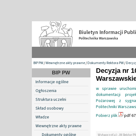
BIP PW
/
Wewnętrzne akty prawne
/
Dokumenty Rektora PW
/
Decyzj
Decyzja nr 1
BIP PW
Warszawskiej
Informacje ogólne
w sprawie uruchomi
Ogłoszenia
dokumentacji projek
Struktura uczelni
Pożarowej z sygna
Politechniki Warszaws
Skład osobowy
Pobierz plik
pdf 67
Władze
Wewnętrzne akty prawne
Dokumenty ogólne
Wytworzył(a): JM Rektor P