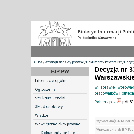
BIP PW
/
Wewnętrzne akty prawne
/
Dokumenty Rektora PW
/
Decyzj
Decyzja nr 3
BIP PW
Warszawskiej
Informacje ogólne
w sprawie wprowad
Ogłoszenia
pracowników Politech
Struktura uczelni
Pobierz plik
pdf 63
Skład osobowy
Władze
Wytworzył(a): JM Rektor P
Wewnętrzne akty prawne
Wprowadził(a) do BIP: Pau
Dokumenty ogólne