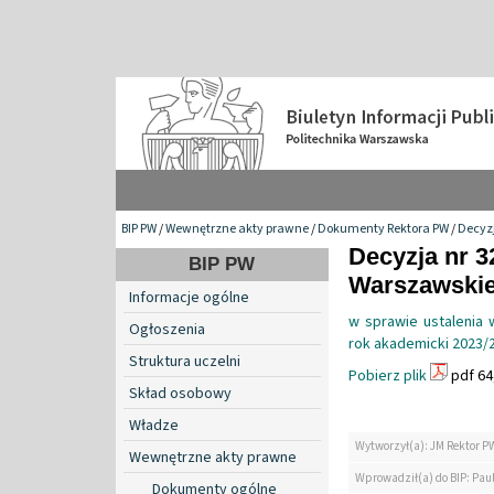
BIP PW
/
Wewnętrzne akty prawne
/
Dokumenty Rektora PW
/
Decyzj
Decyzja nr 3
BIP PW
Warszawskiej
Informacje ogólne
w sprawie ustalenia 
Ogłoszenia
rok akademicki 2023/
Struktura uczelni
Pobierz plik
pdf 64
Skład osobowy
Władze
Wytworzył(a): JM Rektor P
Wewnętrzne akty prawne
Wprowadził(a) do BIP: Pau
Dokumenty ogólne